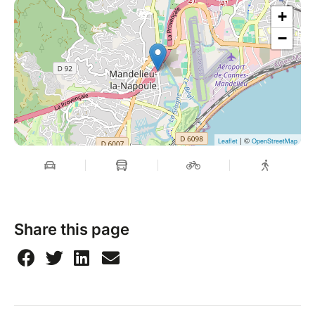
+
−
| ©
Leaflet
OpenStreetMap
Share this page