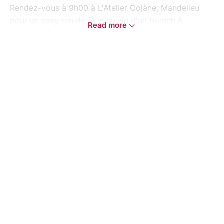
Rendez-vous à 9h00 à L'Atelier Cojàne, Mandelieu
pour un easy run de 5km suivie d'un brunch &
Read more
papoter entre filles.
départ à 9h00 de L'Atelier Cojàne ( parking
gratuit à 100metres ) -pensez à arriver 10-
15min avant pour pouvoir laisser vos affaires
en toute securité.
Warm up & easy run de 5km le long de la
siagne.
Retour à L'Atelier Cojàne pour un brunch :
Avocado Toast, Pancakes, Banana Bread,
Fromage blanc, muesli, fruits frais, smoothie,
thé glacé..