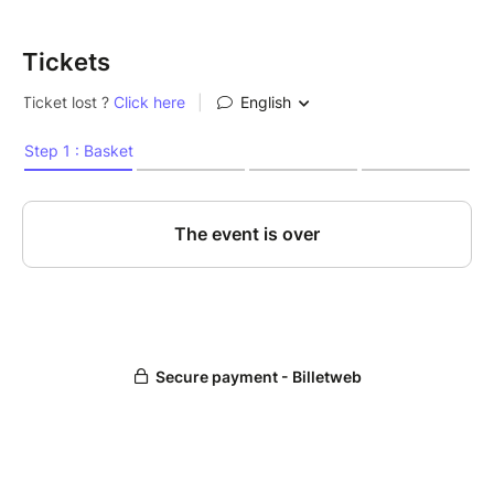
Rendez-vous à la Folie Glacée (proche plage
de la Mine d'Or).
Tickets
Run de 5 kilomètres ensemble sur un
parcours en pleine nature. Pas de chrono, pas
de podium, juste le plaisir de courir.
Glace extra bonne à l'arrivée et 1 boisson
fraîche.
Cette année, nous vous proposons d'acheter un
Tshirt souvenir !
Qualité : 100% polyester effet respirant - Dry
fit
Grammage : ≥ 130 gr/m² ≤ 189 gr/m²
Certifications : OEKO-TEX, PETA
Style : Manches raglan, dos plus long
Personnalisation : française
Unisexe