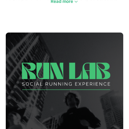
Read more
une ambiance de folie, des runners motivés, un DJ à
l’arrivée, et surtout zéro pression chrono.
Le RUN LAB c’est l’événement où l’on vient autant
pour courir que pour partager un bon moment
ensemble.
Que tu sois coureur confirmé ou simple amateur de
bonne humeur, tu es au bon endroit.
Rendez-vous Concept Store à Béthune pour
s'enregistrer et récupérer ta boisson !
Lace tes chaussures, ramène ton énergie, et prépare-
toi à vivre une soirée qui sort de l’ordinaire.