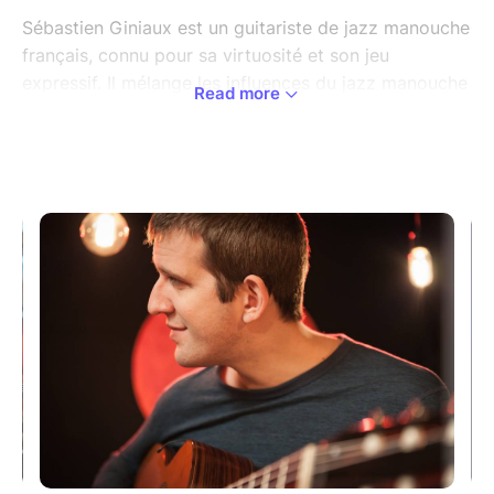
Sébastien Giniaux est un guitariste de jazz manouche
français, connu pour sa virtuosité et son jeu
expressif. Il mélange les influences du jazz manouche
Read more
traditionnel avec d‘autres genres musicaux, créant un
style unique.
Collaborateur de nombreux artistes renommés, il est
également un compositeur talentueux. Avec plusieurs
albums acclamés par la critique, il parcourt le monde
pour des concerts et des festivals.
Doté d‘un charisme indéniable, il repousse les limites
du jazz manouche tout en restant fidèle à ses
racines, ce qui en fait un artiste incontournable de la
scène contemporaine.
On peut retrouver Sébastien sur une trentaine de
disques, à la guitare ou au violoncelle, comme
interprète ou compositeur/arrangeur et on a pu
l’entendre sur scène aux côtés de Richard Galliano,