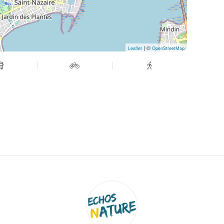
| ©
Leaflet
OpenStreetMap