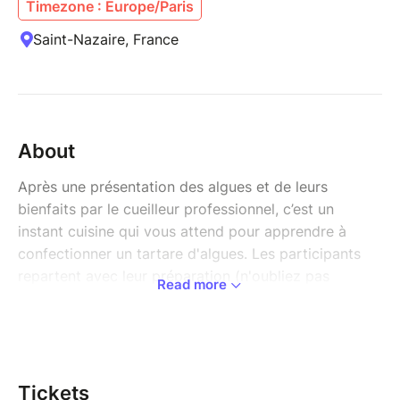
Timezone : Europe/Paris
Saint-Nazaire, France
About
Après une présentation des algues et de leurs
bienfaits par le cueilleur professionnel, c’est un
instant cuisine qui vous attend pour apprendre à
confectionner un tartare d'algues. Les participants
repartent avec leur préparation (n'oubliez pas
Read more
d'apporter un contenant, type pot de confiture).
Tous les mercredis, sur une plage différente de St
Nazaire.
Tarif : GRATUIT (Partenariat avec la Ville)
Tickets