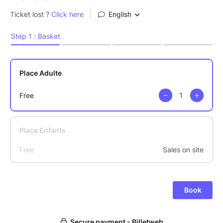
ATTENTION : places limitées à 12 personnes, merci
de n'inscrire que 2 à 3 personnes maximum par
famille.
Les enfants mineurs doivent être accompagnés d'un
adulte.
Renseignements au 06 86 59 38 90 ou sur
vincent@echosnature.fr pour compléments
d'informations, souci technique inscriptions...