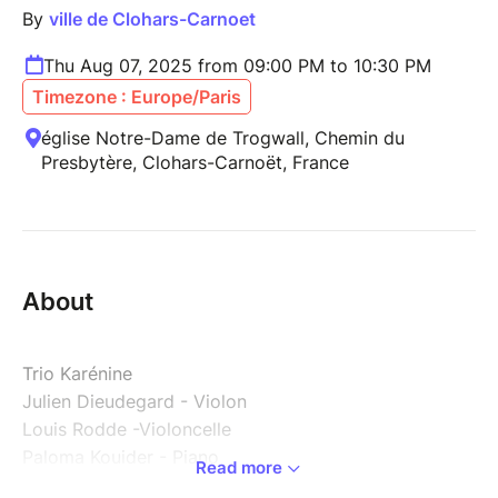
By
ville de Clohars-Carnoet
Thu Aug 07, 2025 from 09:00 PM to 10:30 PM
Timezone : Europe/Paris
église Notre-Dame de Trogwall, Chemin du
Presbytère, Clohars-Carnoët, France
About
Trio Karénine
Julien Dieudegard - Violon
Louis Rodde -Violoncelle
Paloma Kouider - Piano
Read more