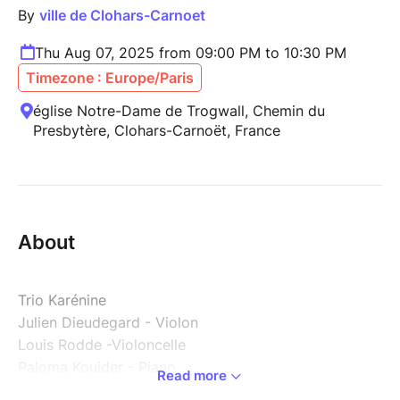
By
ville de Clohars-Carnoet
Thu Aug 07, 2025 from 09:00 PM to 10:30 PM
Timezone : Europe/Paris
église Notre-Dame de Trogwall, Chemin du
Presbytère, Clohars-Carnoët, France
About
Trio Karénine
Julien Dieudegard - Violon
Louis Rodde -Violoncelle
Paloma Kouider - Piano
Read more