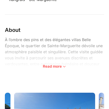
About
À l’ombre des pins et des élégantes villas Belle
Époque, le quartier de Sainte-Marguerite dévoile une
atmosphère paisible et singulière. Cette visite guidée
vous invite à parcourir ses avenues discrètes et
verdoyantes, entre patrimoine balnéaire et douceur
Read more
de vivre au bord de l’océan.
Au fil de la balade, découvrez l’histoire de ce quartier
préservé, marqué par la richesse architecturale de
ses villas et leurs jardins luxuriants. Chaque détour
révèle un détail, une ambiance, un témoignage de
l’art de vivre des premières stations balnéaires.