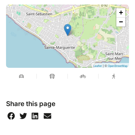
+
−
| ©
Leaflet
OpenStreetMap
Share this page