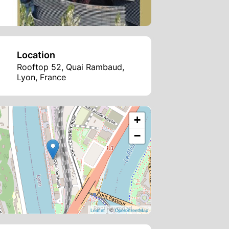
Location
Rooftop 52, Quai Rambaud,
Lyon, France
+
−
| ©
Leaflet
OpenStreetMap