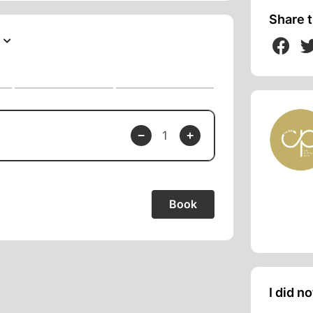
Share t
 Lyon. Prendre la sortie 1.3 et quitter A7.
e Rue Hrant Dink
3/Bd Périphérique et quitter A7. Prendre Cr
Dink
r
​​​​
I did n