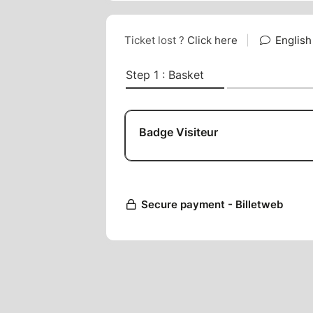
HORAIRES D'OUVERTURE
10h-18h
ACCÈS :
VOITURE
Depuis Paris :
Suivre A6 en direction de Quai Perrache à
Prendre Cr Charlemagne en direction d
Depuis Marseille :
Prendre la sortie en direction de A42/A4
Charlemagne en direction de Rue Hrant 
STATIONNEMENT payant
Parking Lyon Confluence
Stationnement rue Hrant Dink
TRANSPORT EN COMMUN
:
www.TCL.f
Site TCL : www.tcl.fr
Tram T1 - arrêt Musée des Confluences​​
TRAIN
Gare TGV Lyon Perrache
Gare TGV Lyon Part-Dieu