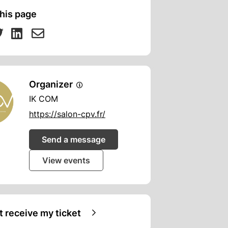
his page
Organizer
IK COM
https://salon-cpv.fr/
Send a message
View events
ot receive my ticket