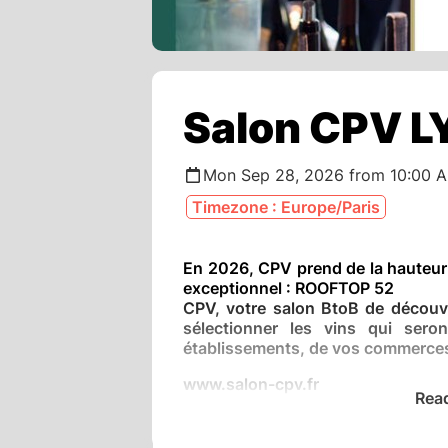
Salon CPV 
Mon Sep 28, 2026 from 10:00 
Timezone : Europe/Paris
En 2026, CPV prend de la hauteur 
exceptionnel : ROOFTOP 52
CPV, votre salon BtoB de découv
sélectionner les vins qui ser
établissements, de vos commerce
www.salon-cpv.fr
Rea
ROOFTOP 52
52 Quai Rambaud 69002 