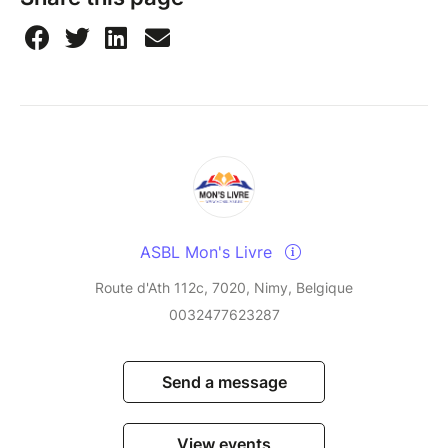
ASBL Mon's Livre
Route d'Ath 112c, 7020, Nimy, Belgique
0032477623287
Send a message
View events