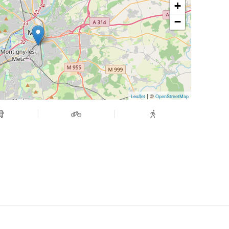
+
−
| ©
Leaflet
OpenStreetMap