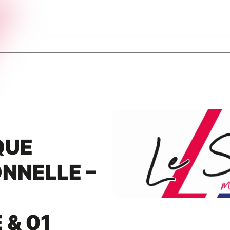
QUE
NNELLE –
& 01