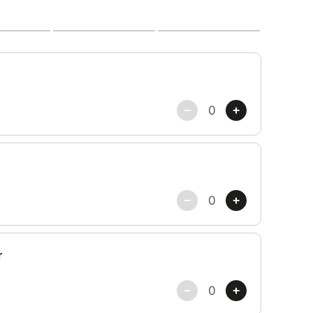
CES du Week-end
????? ????????????????????????????????????
par Monique Médium
essages de vos animaux vivants et découvrir leur
nts par Nephebet
iroir: reconnaitre et comprendre les expériences
orps, intuitions fortes...) par Viviane
ar Nathalie Voyance
ères de l’au-delà avec un youtubeur enquêteur du
mal
nts par Aramenne
lain
opsie d’un phénomène intelligent par