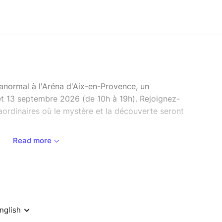
anormal à l'Aréna d'Aix-en-Provence, un
13 septembre 2026 (de 10h à 19h). Rejoignez-
ordinaires où le mystère et la découverte seront
Read more
uêteurs et de scientifiques éminents dans
nvitons à vivre une expérience hors du commun
bats en plongeant dans des témoignages
yant vécu des expériences paranormales
INTERACTIF qui vous permettra également de
re avec les intervenants.