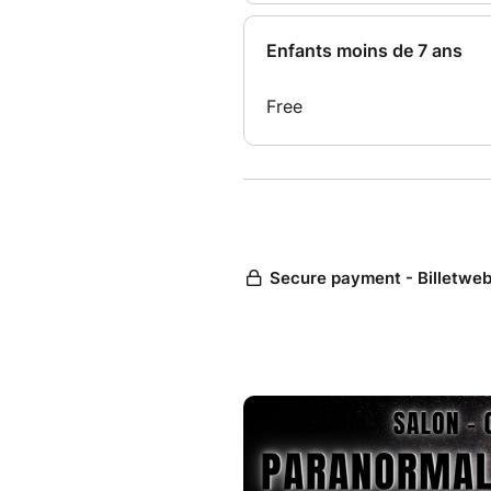
René Arnaud
- 14h 45: Les dossiers akashiq
Vallomi
- 15h30: Contact défunts pa
- 16h30: Comprendre les méc
- 17h15: La promesse du Tarot
- 17h30: Spectacle d'hypnose
Atelier avec Viviane sur les e
sorties de corps, impressions
????????????????????????????
????????????????????????????
----------
- 10h30: Voyance en direct 
- 11h15: Séance Contact défu
- 12h15: La Trans Communicat
répondent....Mythes, illusions
- 12h30: Voyance et médiumn
- 13H15: Immersion aux fronti