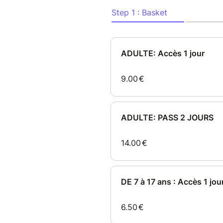
PROGRAMME DES CONFÉREN
???????????????????????? ???
????????????????
----------
- 10h30: Voyance en direct 
- 11h00: Venez recevoir les m
mission de vie par Clothaire
- 11h15: Séance Contact défu
- 12h15: De l'autre côté du m
inexpliquées (EMI, sorties de c
- 12h30: Voyance en direct p
- 13h15: Immersion aux fronti
paranormal par JRM paranor
- 13h15: Séance contact défu
- 13h45: Atelier pendule par A
- 14h15: OVNI Anatomie et aut