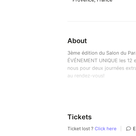
About
3ème édition du Salon du Par
ÉVÉNEMENT UNIQUE les 12 et 
nous pour deux journées extra
au rendez-vous!
Accompagnés d'experts, d'enq
divers domaines, nous vous i
lors de nos conférences / dé
authentiques de personnes a
Tickets
troublantes. Un ÉVÉNEMENT 
prendre la parole et de débatt