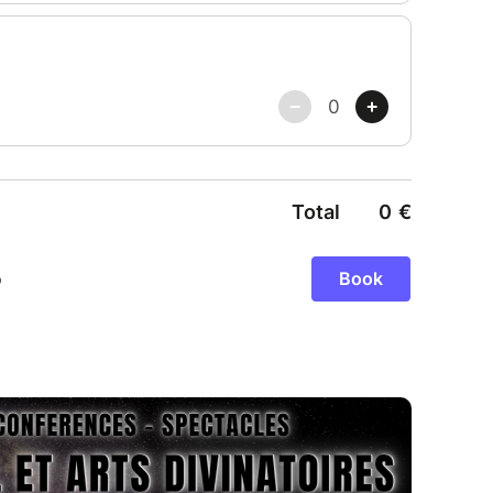
ues : l'accès aux vies antérieures par Anaïs
r Nephebet
anismes de la TCI par René Arnaud
 par Didier
 par Laurent
xpériences inexpliquées (EMI, synchronicités,
 de présences...)
???? ????????
???????? ????????????????
par Monique Médium
nts par Nephebet
ion instrumentale: des voix nous
 ou réalité mesurable? par Viviane
ité par Elisabeth Médium
ères de l’au-delà avec un youtubeur enquêteur du