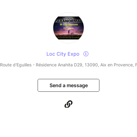
(Châteaux et Demeures hantés)
 paranormales qui ont permis d'identifier et
tations d'esprits ou d'entités dans des Châteaux
ssi abandonnés.
teurs - Preuves
Loc City Expo
s en direct live avec une médium)
Route d'Eguilles - Résidence Anahita D29, 13090, Aix en Provence, 
 de contacts avec les défunts et vous pourrez, si
à cette expérience incroyable qui tente à prouver
Send a message
raient être toujours présents.
VE : (Sessions en direct avec un voyant)
ticiper à des séances de voyance en groupe et de
 des conseils du voyant en temps réel.