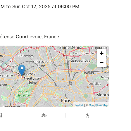
 AM to Sun Oct 12, 2025 at 06:00 PM
éfense Courbevoie, France
+
−
| ©
Leaflet
OpenStreetMap