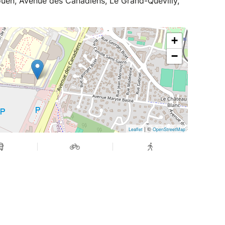
ouen, Avenue des Canadiens, Le Grand-Quevilly,
+
−
| ©
Leaflet
OpenStreetMap