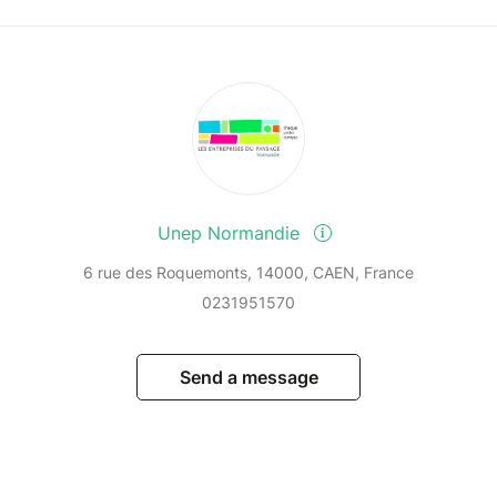
Unep Normandie
6 rue des Roquemonts, 14000, CAEN, France
0231951570
Send a message