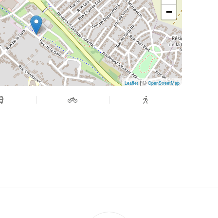
−
| ©
Leaflet
OpenStreetMap