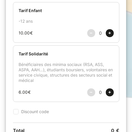
Sandrine Piau,
soprano
Jean-Marc Philips-Varjabédian,
violon
Vincent Coq,
piano
Raphael Pidoux,
violoncelle
En co-réalisation avec La Criée - Théâtre
National de Marseille