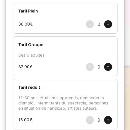
quatre (parfois à deux) pour nous faire
voyager parmi quelques-uns des trésors du
Michel-Ange de la musique.
Comme l’a dit Beethoven : « La musique est
une révélation plus haute que toute sagesse et
toute philosophie. »
BEETHOVEN
Lieder pour voix et piano e
ntrecoupés
d'extraits de :
Trio « Les Esprits »
Sonate pour violon et piano « À Kreutzer »
Symphonie n° 2
Sonate pour violoncelle et piano n° 3
Trio « À l’Archiduc »