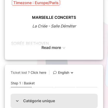
Timezone : Europe/Paris
MARSEILLE CONCERTS
La Criée - Salle Déméter
SOIRÉE BEETHOVEN
Read more
Et si Beethoven était le guide spirituel que le
monde désorienté attendait ?
Alors que les égoïsmes s’affutent et que la
folie des hommes piétine le monde, le
message libertaire de Beethoven résonne de
manière encore plus forte. Chez lui l’aspiration
à des chemins nouveaux ne se coupe jamais
d’une admiration du passé.
Sous la houlette d’Olivier Bellamy qui nous
raconte Beethoven, le Trio Wanderer se met en