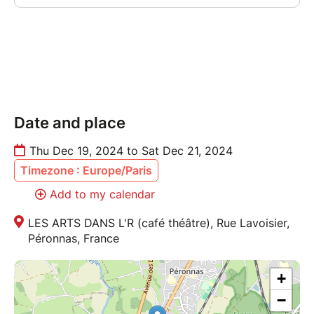
Avec Mickaël Bièche et Maxime Ubaud
Auteur : MICKAEL BIECHE
comédie, Humour
Public à partir de 14 ans
Date and place
Durée : 1H15
Thu Dec 19, 2024 to Sat Dec 21, 2024
Timezone : Europe/Paris
Add to my calendar
LES ARTS DANS L'R (café théâtre), Rue Lavoisier,
Péronnas, France
+
−