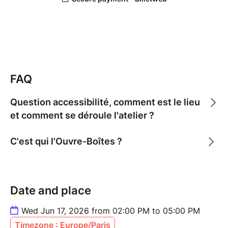
dans leur organisation : RH, direction,
responsables RSE, préventeurs et préventrices,
management
> Pour des curieux ou curieuses qui auraient envie
d'approfondir le sujet
FAQ
L'accueil débute à 13h45 pour un début d'atelier à
14h
Question accessibilité, comment est le lieu
et comment se déroule l'atelier ?
C'est qui l'Ouvre-Boîtes ?
Date and place
Wed Jun 17, 2026 from 02:00 PM to 05:00 PM
Timezone : Europe/Paris