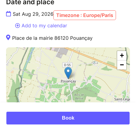
Date and place
Sat Aug 29, 2026
Timezone : Europe/Paris
Add to my calendar
Place de la mairie 86120 Pouançay
+
−
| ©
Leaflet
OpenStreetMap
Book