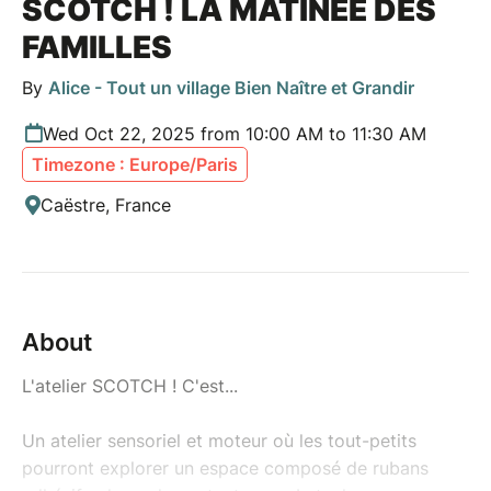
SCOTCH ! LA MATINÉE DES
FAMILLES
By
Alice - Tout un village Bien Naître et Grandir
Wed Oct 22, 2025 from 10:00 AM to 11:30 AM
Timezone : Europe/Paris
Caëstre, France
About
L'atelier SCOTCH ! C'est...
Un atelier sensoriel et moteur où les tout-petits
pourront explorer un espace composé de rubans