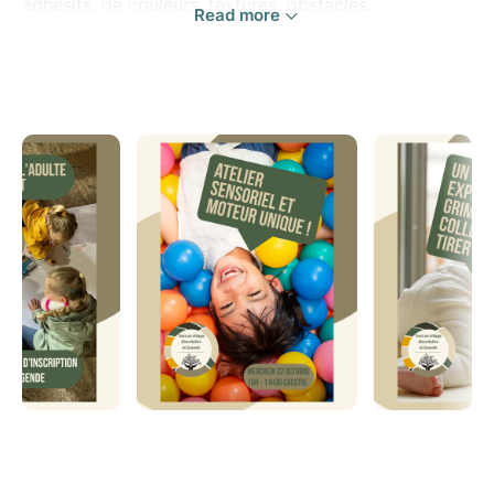
adhésifs, de couleurs, textures, obstacles.
Read more
Un espace pour développer sa coordination, sa
motricité, son goût de l’exploration, et pourquoi pas
de sa créativité !
Un espace de rencontre entre parents; un espace
d'échange et de lien avec son tout petit.
En cette saison la rencontre se passera en intérieur,
pensez à prendre des vêtements confortables pour
vos petits pour pouvoir bouger facilement.
En résumé:
Mercredi 22 octobre
Caestre
⏱ 10h - 11h30
Sur inscription, gratuit pour l'adulte accompagnant.