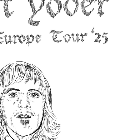
ux envolées psychédéliques et aux mélodies
les contrastes d’une génération partagée entre
sonore se situe à la croisée des mélodies
électriques et intenses venues d’outre-Atlantique.
que des jeux vidéo de son enfance. Dans ses
t synthés rétro tissent un décor où se déploient
t éclatantes, racontant les histoires d’une
’aventure. Ses influences marient l’intensité
voine, le psychédélisme cosmique de MGMT et
Flavien Berger.
atch?v=e5-ZW3OLN0I