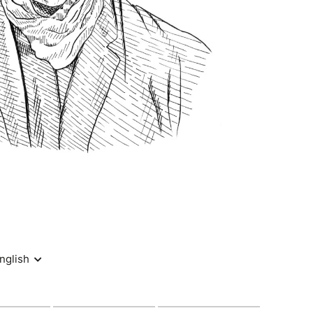
com/
t : 8€
atif sur place)
t conditionné par la détention d’un billet.
e places est limité à 150 personnes pour cet
stine est, quand à elle, limitée à 50 personnes,
à vous demander de quitter celle-ci une fois la
te.