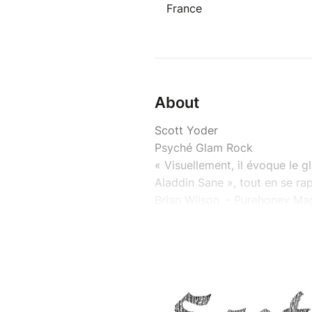
France
About
Scott Yoder
Psyché Glam Rock
« Visuellement, il évoque le 
Aladdin Sane », tout en se r
Brian Wilson. - Purehoney Ma
« Une ode à l'amour cosmique 
tourner en boucle sur votre p
https://scottyoder.bandcamp
https://www.instagram.com/s