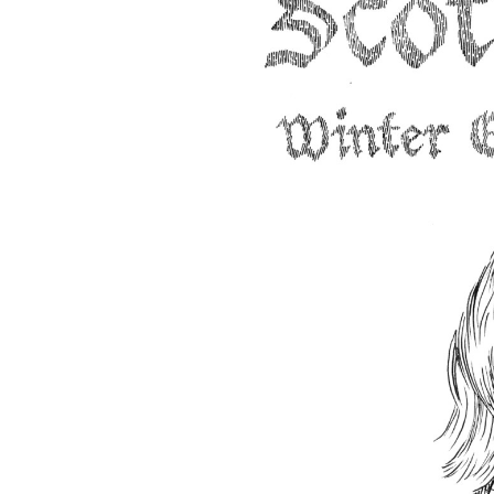
Crédit photo : Bella Petro
—————————–
Tomi Marx
Synth Pop/Variété Psyché
À travers des compositions a
rêveuses, Tomi Marx explore 
idéal et réalité. Son univers 
françaises et des saturations 
Le tout influencé par la musi
morceaux, guitares éthérées e
des voix tour à tour intimes e
jeunesse en quête de sens et d
émotionnelle de Daniel Bala
Pond, et la poésie sonore de 
https://www.youtube.com/w