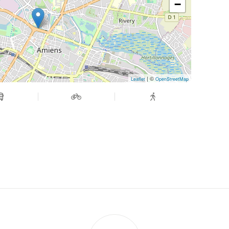
−
| ©
Leaflet
OpenStreetMap