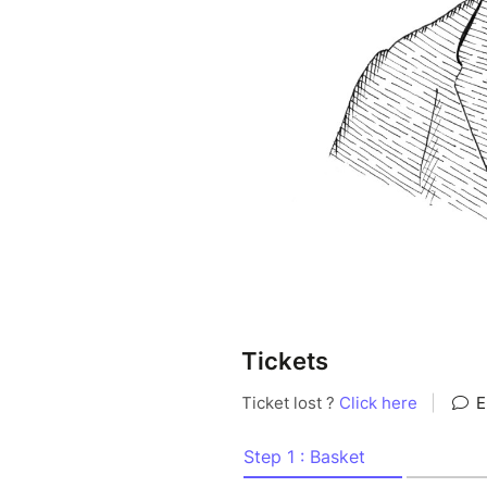
https://tomimarx.bandcamp.
—————————–
Tarifs :
Demandeur d'emploi / Etudian
(sur présentation d'un justific
Tarif normal : 10€
—————————–
L’accès à bord de Célestine es
—————————–
Pour information, le nombre d
événement, la terrasse de Céle
le personnel peut être amené 
limite des 50 personnes attein
Tickets