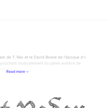
glam de T. Rex et le David Bowie de l'époque d'«
approchant musicalement du génie sombre de
gazine
Read more
et à l'ivresse du punch, que vous allez laisser
latine. – KEXP
.com/
cottycooldude/