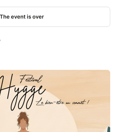
piritualité.
hwork c’est la croissance personnelle, la
 émotionnel. Chacun peut avoir des objectifs
ale c'est d'atteindre un état de bien-être global
motionnels et en favorisant la croissance
tique et ses bienfaits, mais aussi de quel courant
partie, rendez-vous
sur son site
où elle a pris le
ls !
à La Toussuire pour un atelier qui durera 2h et
tration de la technique