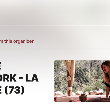
m this organizer
E
RK - LA
 (73)