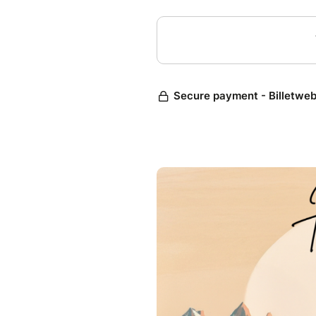
de soi, ou l'exploration de sa s
Le "but commun" dans le breat
transformation et l'équilibre
spécifiques, mais l'idée génér
en se libérant des blocages é
personnelle.
Pour en savoir plus sur la pra
de breathwork Mathilde fait 
soin de tout expliquer en détai
LE DÉROULÉ ⏱️
Nous nous retrouvons à 14h30 
qui comprend :
- Une introduction et démons