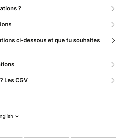
ations ?
tions
reintes de reconnexion à soi lors d'un moment
ations ci-dessous et que tu souhaites
4h30, participez à un atelier chaleureux dédié à
et à l'exploration de soi dans une atmosphère
ations
expression de tout ce qui pourra se présenter pour
t ? Les CGV
, praticienne en breathwork respectée pour sa
pproche douce et informée trauma, l'événement
fondeur.
ess, la libération émotionnelle, la compréhension