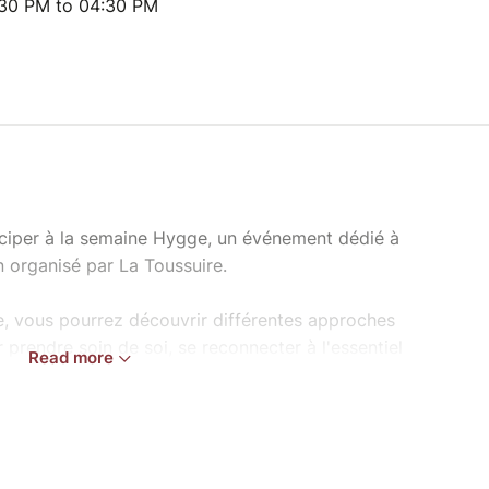
:30 PM to 04:30 PM
iciper à la semaine Hygge, un événement dédié à
on organisé par La Toussuire.
e, vous pourrez découvrir différentes approches
 prendre soin de soi, se reconnecter à l'essentiel
Read more
 ressourcement, que vous soyez seul·e, en couple
 propose un atelier de breathwork que j'animerai