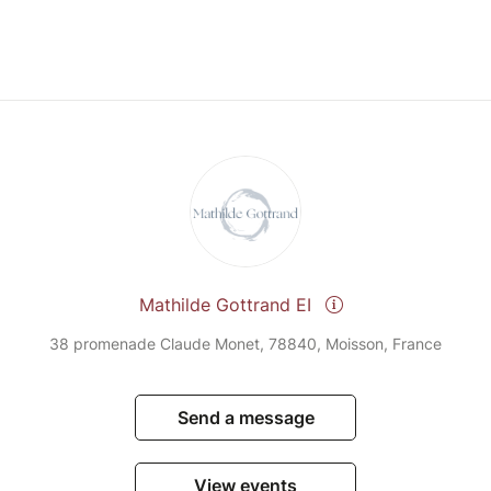
er l'adresse mathilde@mathilde-gottrand.com à
e ne rien manquer !
 LA PRATIQUE ⚠️
ienvenu en breathwork et qu'il n’y ait pas de
ste une liste de contre-indications dont je te
nce avant de t'inscrire.
AQ ci-dessous. Si tu fais partie de la liste mais
iper, n'hésite pas à prendre contact avec moi afin
 cas.
Mathilde Gottrand EI
38 promenade Claude Monet, 78840, Moisson, France
Send a message
View events