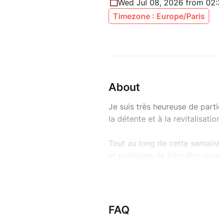
Wed Jul 08, 2026 from 02
Timezone : Europe/Paris
About
Je suis très heureuse de part
la détente et à la revitalisati
Tout au long de cette semain
et pratiques de bien-être pour
et s'offrir un vrai moment de
ou en famille.
Et dans ce joli cadre, je vous
FAQ
avec joie.