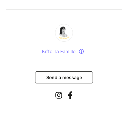
le corps ne se met plus vraiment au repos.
Bienfaits immédiats:
Respiration plus ample
Détente du diaphragme et du ventre
Soulagement des tensions abdominales
Soutien digestif
Libération émotionnelle
Kiffe Ta Famille
Apaisement du système nerveux
Intégration de suggestions positives /
reprogrammation douce
Send a message
❌ CONTRE-INDICATIONS:
Pour votre sécurité, ce soin n’est pas adapté en cas
de :
Grossesse (tous trimestres)
Césarienne ou chirurgie abdominale de moins
d’un an