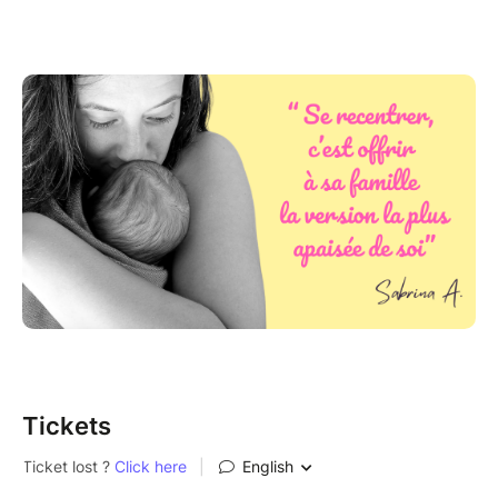
les femmes en post-partum,
celles qui vivent une conception difficile ou
un parcours PMA.
Elle combine trois techniques complémentaires pour
un apaisement profond :
1. Exercice de pleine conscience – 10 min
Pour revenir à soi, à sa respiration et à son corps.
2. Massage du ventre Chi Nei Tsang – 40 min
Issu de la médecine traditionnelle chinoise, il libère
tensions, émotions et surcharge mentale.
3. Mini séance d’hypnose Sajece – 10 min
Pour intégrer du positif, relâcher les résistances et
apaiser le système nerveux.
Tickets
INFORMATIONS PRATIQUES: