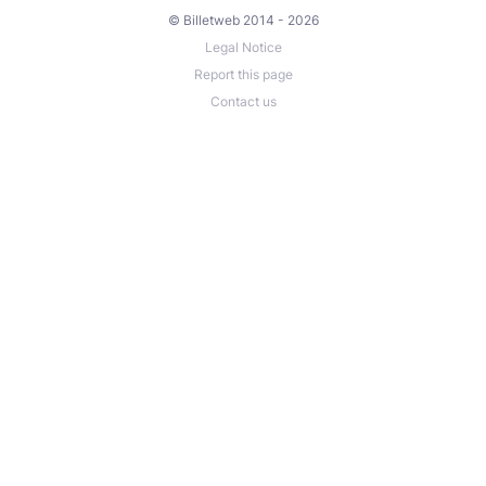
Fièvre, infection, inflammation aiguë
© Billetweb 2014 - 2026
Douleurs abdominales non expliquées
Legal Notice
Pathologies digestives sévères en crise
Report this page
Maladie cardiaque non stabilisée
Contact us
Troubles psychiques sévères non stabilisés
Cancer abdominal en traitement actif (avis
médical nécessaire)
-> En cas de doute, je vous guide avec douceur pour
vérifier si le massage est adapté à votre situation.