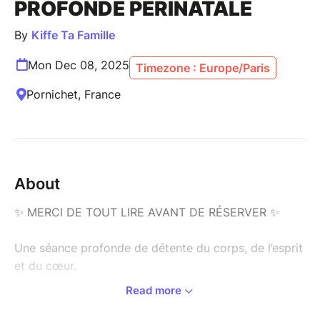
PROFONDE PÉRINATALE
By
Kiffe Ta Famille
Mon Dec 08, 2025
Timezone : Europe/Paris
Pornichet, France
About
✨ MERCI DE TOUT LIRE AVANT DE RÉSERVER ✨
Une séance profonde de détente du corps, de l’esprit
et du cœur.
Read more
Cette séance est spécialement conçue pour :
les jeunes mamans épuisées,