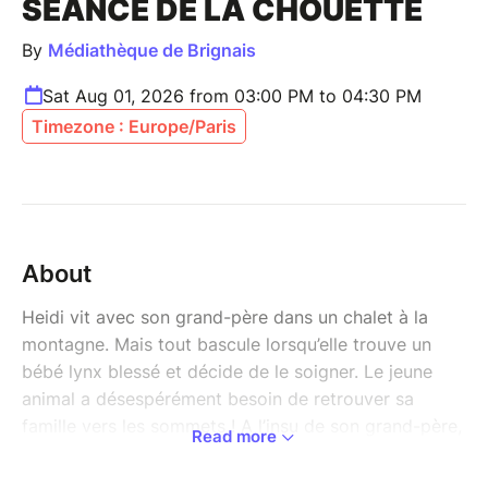
SÉANCE DE LA CHOUETTE
By
Médiathèque de Brignais
Sat Aug 01, 2026 from 03:00 PM to 04:30 PM
Timezone : Europe/Paris
About
Heidi vit avec son grand-père dans un chalet à la
montagne. Mais tout bascule lorsqu’elle trouve un
bébé lynx blessé et décide de le soigner. Le jeune
animal a désespérément besoin de retrouver sa
famille vers les sommets ! A l’insu de son grand-père,
Read more
Heidi et Peter décident de sauver leur nouveau
compagnon. Les choses se compliquent lorsqu’un