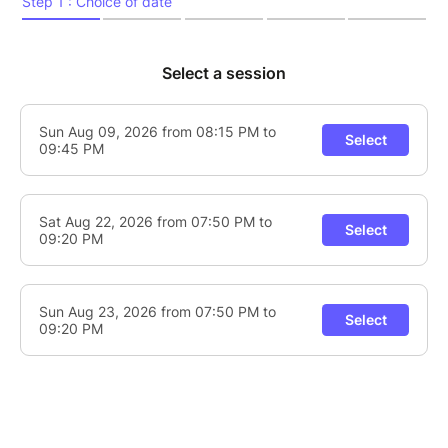
!
INFOS PRATIQUES :
> Horaires et réservation sur meneham.bzh et dans
les bureaux d'accueil de Tourisme Côte des
Légendes à Meneham, Brignogan et Lesneven
> RDV devant la Maison de territoire (accueil du site)
> Activité accessible dès 7 ans
> Durée : 1h30
> La présence d'un adulte est demandée avec des
participants de moins de 14 ans