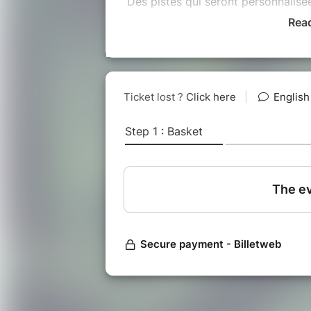
Des pistes qui seront personnalisé
Rea
Ce soin vibratoire permet de
relâc
l’esprit
.
Les ressentis et les effets sont dif
Votre corps réagit en fonction de 
prêt(e) à
recevoir comme message
La plupart des personnes ayant re
de
recentrage
, avec l’esprit qui 
inconnues mais s’éloigne des rumin
Si vous êtes à un tournant de votr
nouvel élan, de plus de lucidité, …
Vous pouvez également choisir de l
fabuleux outil
et
accueillir
ce qu’il
Chaque cellule de votre corps se 
Cela vous procure une
sensation a
C’est un peu comme si tout votre c
configuration, plus fluide.
Pour débuter la séance, je vous gui