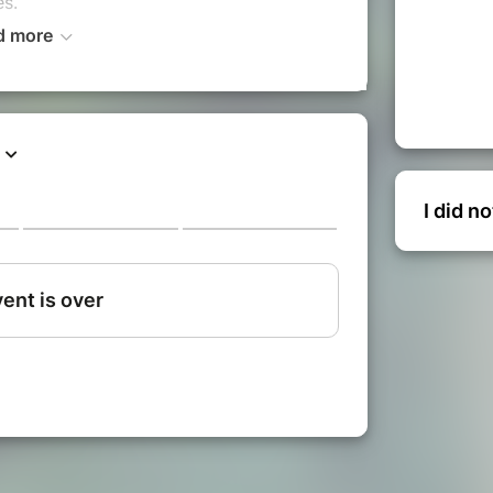
es.
d more
her les tensions et de libérer le corps et
férents d’une personne à une autre.
ses besoins et de ce que vous êtes
, comme guérison, comme éclairage.
çu une séance ont décrit un moment
se pose ou voyage vers des contrées
I did n
ations et des soucis du quotidien.
e vie, ou que vous avez besoin d’un
 cette séance est faite pour vous.
a recevoir juste pour
expérimenter ce
 produira pour vous !
met à vibrer au
même rythme
.
gréable, englobante, de réalignement
.
orps se réajustait dans une nouvelle
derais dans l'audio pour prendre le