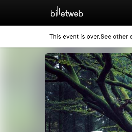
This event is over.
See other 