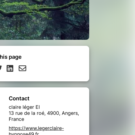
his page
Contact
claire léger EI
13 rue de la roé, 4900, Angers,
France
https://www.legerclaire-
hypnose49.fr