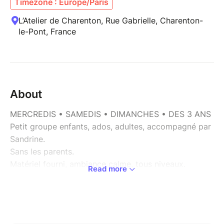
Timezone : Europe/Paris
L’Atelier de Charenton, Rue Gabrielle, Charenton-
le-Pont, France
About
MERCREDIS • SAMEDIS • DIMANCHES • DES 3 ANS
Petit groupe enfants, ados, adultes, accompagné par
Sandrine.
Sans les parents.
Matériel fourni, ambiance calme, tous niveaux.
Read more
Au fil des séances, on gagne en habileté, en créativité
(mélanger des couleurs, oser des grands formats.)
Fratries ensemble.
Bon d'avoir en cas d'imprévu.