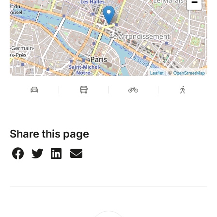
−
| ©
Leaflet
OpenStreetMap
Share this page