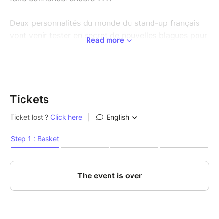
Deux personnalités du monde du stand-up français
vont venir tester en secret de nouvelles blagues pour
Read more
leur futur spectacle... chez nous ????
Mais malheureusement, on n'a pas le droit de vous
dire qui... ????
Tickets
Ce qu'on peut vous dire en revanche, c'est que vous
allez assister à des blagues inédites, des
improvisations, des moments qui ne seront
probablement jamais rejoués de cette manière.
Bref : une soirée unique.
???? Réservez votre place maintenant avant qu'il ne
soit trop tard.