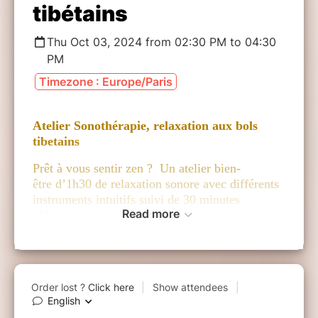
tibétains
Thu Oct 03, 2024 from 02:30 PM to 04:30
PM
Timezone : Europe/Paris
Atelier Sonothérapie, relaxation aux bols
tibetains
Prêt à vous sentir zen ? Un atelier bien-
être d’1h30 de relaxation sonore avec différents
instruments intuitifs suivi de 30 minutes
Read more
d’échanges avec les participants autour de ses
bienfaits et présentation des instruments.
Prévoir un tapis pour s’allonger et deux coussins
pour plus de confort.
Espace Saint-Paul, 19 rue des Rosiers