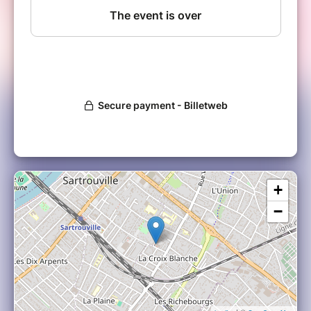
Service Génération seniors
Gratuit
+
−