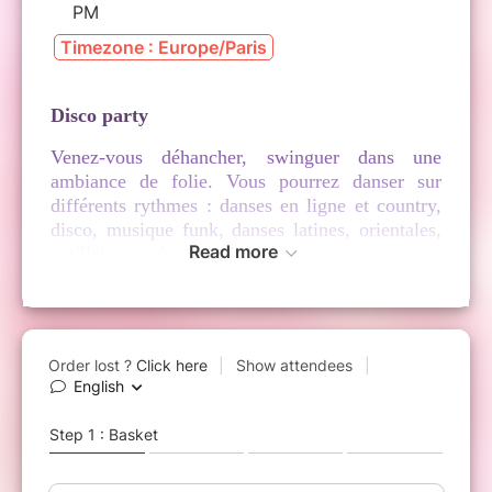
PM
Timezone : Europe/Paris
Disco party
Venez-vous déhancher, swinguer dans une
ambiance de folie. Vous pourrez danser sur
différents rythmes : danses en ligne et country,
disco, musique funk, danses latines, orientales,
Read more
antillaises et des Caraïbes.
Nous vous invitons à venir avec une collation à
partager ou une boisson. Vous pouvez participer
en nous aidant à tenir la buvette si vous préférez
assurer l’ambiance plutôt que danser !
Espace Saint-Paul, 19 rue des Rosiers
14h-17h30