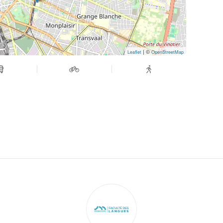
| ©
Leaflet
OpenStreetMap