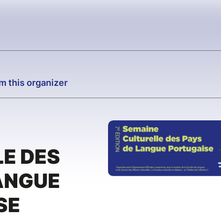
m this organizer
E DES
ANGUE
SE