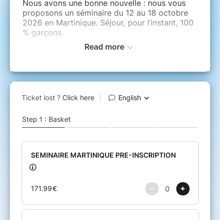
Nous avons une bonne nouvelle : nous vous
proposons un séminaire du 12 au 18 octobre
2026 en Martinique. Séjour, pour l’instant, 100
% garçons.
Read more
Au programme :
Cours le matin
Excursions l’après-midi
Cours le soir
Le coût du séjour est de 695
€
.
Le séjour comprend :
Le billet d’avion
L’hébergement
Les excursions
Les repas
Un acompte de
170 €
est demandé.
Si votre candidature est retenue, le reste
pourra être réglé en une fois ou en plusieurs
fois.