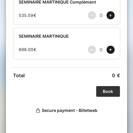
En cas de refus de la candidature, l’acompte
vous sera intégralement remboursé.