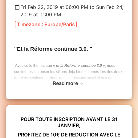
Fri Feb 22, 2019 at 06:00 PM to Sun Feb 24,
2019 at 01:00 PM
Timezone : Europe/Paris
"Et la Réforme continue 3.0. "
Avec cette thématique «
et la Réforme continue 3.0
», nous
continuons à creuser les sillons déjà bien entamés lors des deux
derniers séminaires. Nous nous adressons aussi bien à un
Read more
personnel enseignant qu’à un personnel administratif ou aux
différents acteurs impliqués dans nos écoles, et dans ce vaste
champ de l’éducation au sens large.
Ce sera un moment privilégié de partage, de célébration,
d’approfondissements, d’échanges d’outils, afin d’être mieux
POUR TOUTE INSCRIPTION AVANT LE 31
équipés et davantage pertinents dans nos pratiques, dans nos
JANVIER,
relations aux élèves, et dans nos organisations, au sein d’une
société en perpétuelle mutation.
PROFITEZ DE 10€ DE REDUCTION AVEC LE