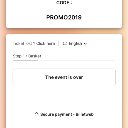
CODE :
Nous désirons également qu’à l’occasion de ce séminaire la
dynamique des commissions de travail pour le développement
PROMO2019
du Réseau Mathurin Cordier France se mette en place. Ces
commissions aborderont les domaines de l’enseignement, de la
pédagogie, des finances, du développement économique, de la
législation, des différentes normes de bâtiment, de la
communication-marketing, de l’accompagnement pastoral et du
suivi des écoles… une véritable dynamique de réseau.
Alors bienvenue au séminaire Mathurin Cordier 2019 !
​​​​​​​ et du Réseau
Luc Bussière, Président de l'AESPEF
Mathurin Cordier France