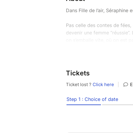
Dans Fille de l’air, Séraphine e
Pas celle des contes de fées,
devenir une femme “réussie”. L
on s’emballe vite, où on est 
stand-up, spontanéité et poés
intérieur et ses grandes quest
franchement touchants.
Tickets
Un spectacle drôle, tendre, un
l’impression que tout peut arr
Pour celles et ceux qui se son
très fort.
Spectacle en rodage.