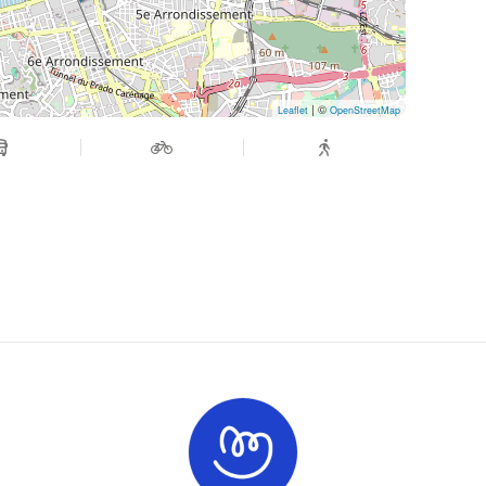
| ©
Leaflet
OpenStreetMap