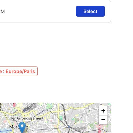
 : Europe/Paris
+
−