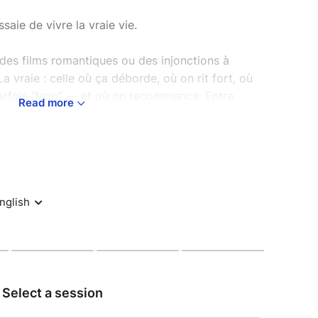
ssaie de vivre la vraie vie.
 des films romantiques ou des injonctions à
a vraie : celle où ça déborde, où on rit fort, où
parfois “trop” — et où on recommence. Entre
Read more
ie, elle transforme ses contradictions, son chaos
ions existentielles en rires et en moments
 peu cash et très vivant, qui donne parfois
iver sur scène.
t déjà crus “trop”, alors qu’ils vivaient simplement