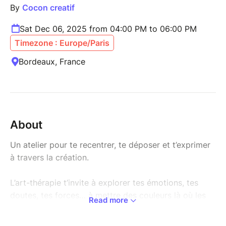
By
Cocon creatif
Sat Dec 06, 2025 from 04:00 PM to 06:00 PM
Timezone : Europe/Paris
Bordeaux, France
About
Un atelier pour te recentrer, te déposer et t’exprimer
à travers la création.
L’art-thérapie t’invite à explorer tes émotions, tes
doutes, tes forces… à mettre des couleurs là où les
Read more
mots manquent.