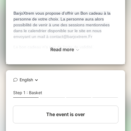
BarjoXtrem vous propose d'offrir un Bon cadeau à la
personne de votre choix. La personne aura alors
possibilité de venir à une des sessions mentionnées
dans le calendrier disponible sur le site en nous
envoyant un mail à contact@barjoxtrem.Fr
Le bon cadeau n'a pas de limite de validité.
Read more
★
Au programme
du Sport, du Fun et un Max de
★
Boue.
►
Seul, ou en groupe, vous pourrez parcourir et
franchir les obstacles en compagnie d'autres
participants présent sur le site.
Réglement à imprimer et signer avec nom prénom
Plan d'accès au site et Parking