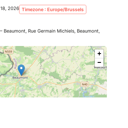
 18, 2026
Timezone : Europe/Brussels
 – Beaumont, Rue Germain Michiels, Beaumont,
+
−
| ©
Leaflet
OpenStreetMap