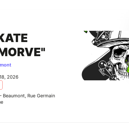
KATE
 MORVE"
umont
 18, 2026
 – Beaumont, Rue Germain
ue