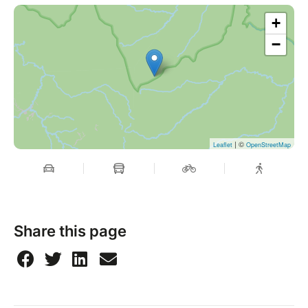
+
−
| ©
Leaflet
OpenStreetMap
Share this page