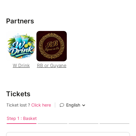
On vient pour danser, rire, profiter et repartir avec
des souvenirs mémorables. ✨
Partners
✨Des événements exclusifs
✨ Une ambiance de qualité
✨Des concepts originaux
✨ Une communauté qui aime faire la fête
Les Players — Plus qu’une soirée, une expérience.
W Drink
RB or Guyane
Tickets