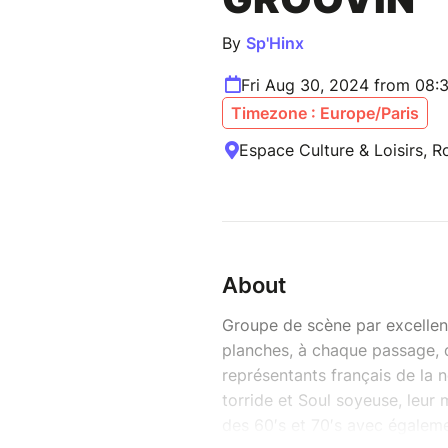
By
Sp'Hinx
Fri Aug 30, 2024 from 08:
Timezone : Europe/Paris
Espace Culture & Loisirs, R
About
Groupe de scène par excellenc
planches, à chaque passage, d
représentants français de la n
torride et Soul soyeuse, leur
des 60′s et 70′s avec égalem