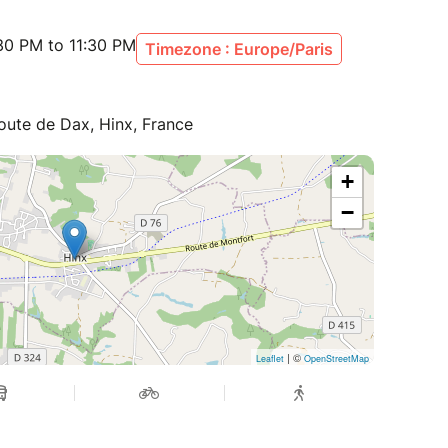
30 PM to 11:30 PM
Timezone : Europe/Paris
Route de Dax, Hinx, France
+
−
| ©
Leaflet
OpenStreetMap