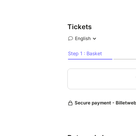
survitaminé, plus engagé et pl
Defenders à Blues Spirit, ça v
La recette de Keep On Groovin
chanteur, 1 basse et 1 batterie
Tickets
d’optimiser le rythme et le s
intimes, ce sont 7 «mercenair
la Funk Music, dès leur plus t
Groovin, ce n’est pas rien ! 