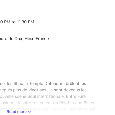
30 PM to 11:30 PM
oute de Dax, Hinx, France
e, les Shaolin Temple Defenders brûlent les
epuis plus de vingt ans. Ils sont devenus les
ouvelle scène Soul internationale. Entre Funk
 musique s’inspire fortement du Rhythm and Blues
ent une influence Rock et Hip-Hop. Leur show est
Read more