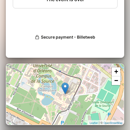
LFK a commencé sa carrière il y a 6 ans dans le groupe Les
Losa avec l'artiste Bramsito. Ils se font connaitre du grand
public dans un style afro moderne très entrainant avant de
se lancer chacun en solo. Son premier single
Danse pour
moi
rencontre un énorme succès avec un total de 2 millions
de streams.
L’artiste chante une musique populaire, riche en mélodies
et aux sonorités urbaines qu'on pourrait définir comme du
RnB moderne.
+
−
| ©
Leaflet
OpenStreetMap