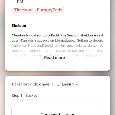
PM
Timezone : Europe/Paris
Sheldon
Membre fondateur du collectif 75e Session, Sheldon en est
aussi l’un des rappeurs emblématiques. Guitariste depuis
l’enfance, il a grandi bercé par un spectre large de genres
musicaux allant du jazz au reggae, en passant par le rock.
C’est à l’adolescence qu’il découvre le rap et qu’il décide
Read more
d’en faire son principal moyen d’expression artistique.
Aujourd’hui rappeur depuis plus de 10 ans mais également
producteur et musicien multi-instrumentiste, ses multiples
casquettes lui ont permis de créer un univers original au
cœur d'un volcan créatif. En cinq EP et un premier album,
Lune Noire
, Sheldon a développé une écriture à la fois
référencée et personnelle, tissant un fil entre réalité et un
univers fantastique, riche en métaphores et en images.
LFK