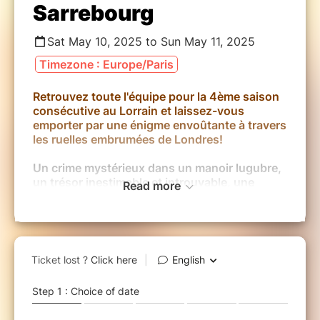
Sarrebourg
Sat May 10, 2025 to Sun May 11, 2025
Timezone : Europe/Paris
Retrouvez toute l'équipe pour la 4ème saison
consécutive au Lorrain et laissez-vous
emporter par une énigme envoûtante à travers
les ruelles embrumées de Londres!
Un crime mystérieux dans un manoir lugubre,
un trésor inestimable et introuvable, une
Read more
course-poursuite incroyable sur la Tamise.
Sans compter sur la vengeance de l’homme à
la jambe de bois…et le signe des quatre.
Suivez un drôle de trio dans cette aventure
étrangement hilarante à travers le Londres du
XIXème siècle!
Une comédie moderne à l’humour british qui
plaira assurement à toute la famille!