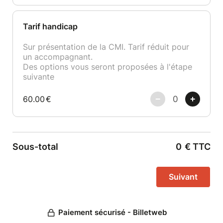
Tarif handicap
Sur présentation de la CMI. Tarif réduit pour
un accompagnant.
Des options vous seront proposées à l'étape
suivante
60.00
€
Sous-total
0
€
TTC
Paiement sécurisé - Billetweb