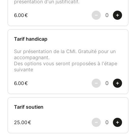
présentation d'un justificatif.
6.00
€
Tarif handicap
Sur présentation de la CMI. Gratuité pour un
accompagnant.
Des options vous seront proposées à l'étape
suivante
6.00
€
Tarif soutien
25.00
€