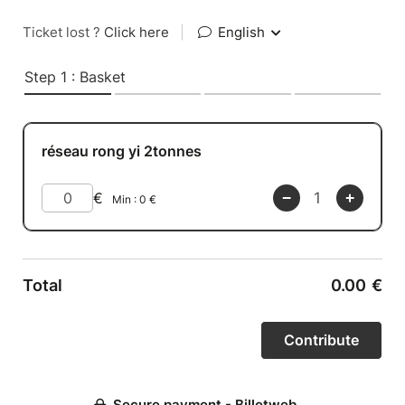
Ticket lost ?
Click here
|
English
Step 1 : Basket
réseau rong yi 2tonnes
€
Min :
0
€
Total
0.00
€
Secure payment - Billetweb