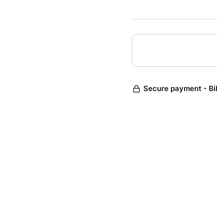
Constru
En inca
Chaque 
Objecti
Pour qu
Aménage
entrepr
Ces ses
Secure payment - Bi
à titre
Pour or
renseig
: https
Modali
Annulat
avant l
Annulat
partici