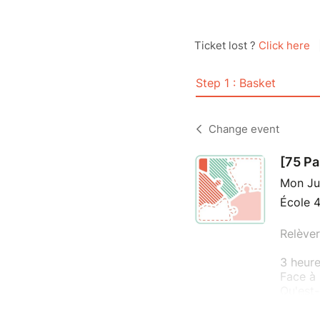
Ticket lost ?
Click here
Step 1 : Basket
Change event
[75 Pa
Mon Ju
École 4
Relèver
3 heure
Face à 
Qu'est-
Végétal
Piétonn