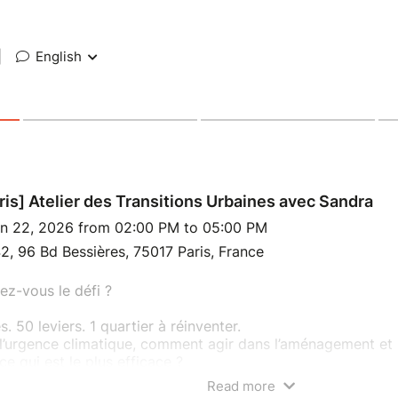
|
English
ris] Atelier des Transitions Urbaines avec Sandra
n 22, 2026 from 02:00 PM to 05:00 PM
2, 96 Bd Bessières, 75017 Paris, France
ez-vous le défi ?
s. 50 leviers. 1 quartier à réinventer.
l’urgence climatique, comment agir dans l’aménagement et 
ce qui est le plus efficace ?
iser les toitures ou rénover les bâtiments existants ?
Read more
iser ou miser sur la smart city ?