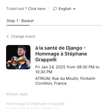
Ticket lost ?
Click here
|
English
Step 1 : Basket
Change event
à la santé de Django -
Hommage à Stéphane
Grappelli
Fri Jan 24, 2025 from 08:30 PM to
10:30 PM
ATRIUM, Rue du Moulin, Fontanil-
Cornillon, France
Violon Jazz
Hommage à Stéphane Grappelli
Il violinista Martino Pellegrini