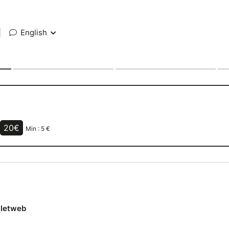
|
English
20€
Min :
5
€
lletweb