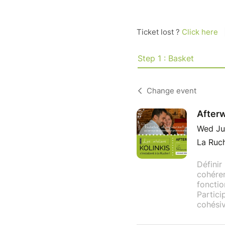
Ticket lost ?
Click here
Step 1 : Basket
Change event
Afterw
Wed Ju
La Ruch
Définir
cohéren
fonctio
Partici
cohésiv