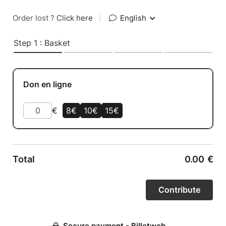
Order lost ?
Click here
|
English
Step 1 : Basket
Don en ligne
€
8€
10€
15€
Total
0.00
€
Secure payment - Billetweb